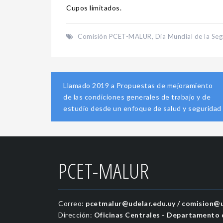
Cupos limitados.
Comisión PCET-MALUR
,
Día Mundial de la Seg
Navegación
Llamado 2019 a Propuestas de mejoramiento
de
de las condiciones generales de trabajo y de
entradas
estudio desde un enfoque de salud y seguridad
PCET-MALUR
Correo:
pcetmalur@udelar.edu.uy / comision@u
Dirección:
Oficinas Centrales - Departamento d