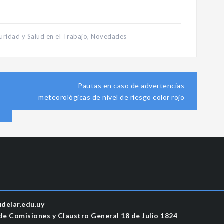
uridad y Salud en el Trabajo
,
Novedades
Pautas en caso de advertencias
meteorológicas de nivel de riesgo color rojo
delar.edu.uy
e Comisiones y Claustro General 18 de Julio 1824​