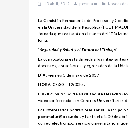
10 abril, 2019
pcetmalur
Novedade
La Comisión Permanente de Procesos y Condici
en la Universidad de la República (PCET-MALUR) 
Jornada que realizará en el marco del “Día Mundi
lema:
“
Seguridad y Salud y el Futuro del Trabajo
”
La convocatoria está dirigida a los integrante
docentes, estudiantes, y egresados de la Udel
DÍA:
viernes 3 de mayo de 2019
HORA:
08:30 – 12:00hs.
LUGAR: Salón 26 de Facultad de Derecho
(Av
videoconferencia con Centros Universitarios del
Los interesados podrán
realizar su inscripció
pcetmalur@oce.edu.uy
hasta el día 30 de abri
correo electrónico, servicio universitario al q