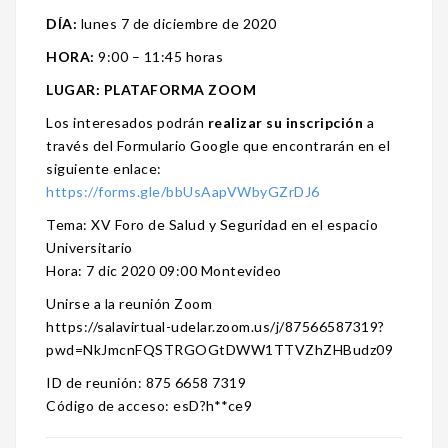
DÍA:
lunes 7 de diciembre de 2020
HORA:
9:00 – 11:45 horas
LUGAR: PLATAFORMA ZOOM
Los interesados podrán
realizar su inscripción
a
través del Formulario Google que encontrarán en el
siguiente enlace:
https://forms.gle/bbUsAapVWbyGZrDJ6
Tema: XV Foro de Salud y Seguridad en el espacio
Universitario
Hora: 7 dic 2020 09:00 Montevideo
Unirse a la reunión Zoom
https://salavirtual-udelar.zoom.us/j/87566587319?
pwd=NkJmcnFQSTRGOGtDWW1TTVZhZHBudz09
ID de reunión: 875 6658 7319
Código de acceso: esD?h**ce9