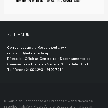
desde un enfoque de salud y seguridad»
PCET-MALUR
Correo:
pcetmalur@udelar.edu.uy /
comision@udelar.edu.uy
Dirección:
Oficinas Centrales - Departamento de
Comisiones y Claustro General 18 de Julio 1824​
Teléfonos:
2400 1293 - 2400 7214
© Comisión Permanente de Procesos y Condiciones de
Estudio, Trabajo y Medio Ambiente Laboral en la Udelar